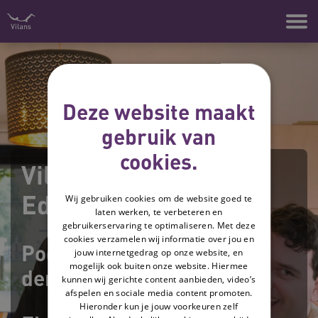
Naar hoofdinhoud
Naar footer
Deze website maakt
gebruik van
cookies.
Vilans magazine -
Editie najaar 2023
Wij gebruiken cookies om de website goed te
laten werken, te verbeteren en
gebruikerservaring te optimaliseren. Met deze
cookies verzamelen wij informatie over jou en
Podcast met nieuwe
jouw internetgedrag op onze website, en
mogelijk ook buiten onze website. Hiermee
denkbeelden
kunnen wij gerichte content aanbieden, video’s
afspelen en sociale media content promoten.
Hieronder kun je jouw voorkeuren zelf