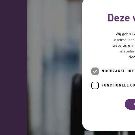
Deze 
Wij gebrui
optimaliser
website, en 
afspelen
Noo
NOODZAKELIJKE
FUNCTIONELE C