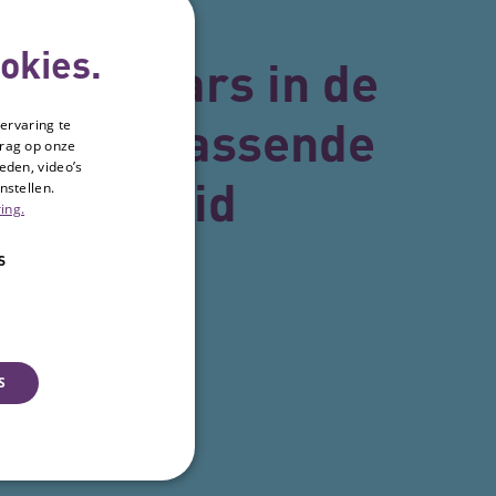
okies.
-webinars in de
ek van passende
ervaring te
drag op onze
eden, video’s
vrijheid
nstellen.
ing.
S
S