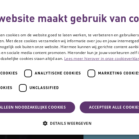
website maakt gebruik van co
Wzd
We
ken cookies om de website goed te laten werken, te verbeteren en gebruikers
en. Met deze cookies verzamelen wij informatie over jou en jouw internetge
mogelijk ook buiten onze website. Hiermee kunnen wij gerichte content aanbi
 en sociale media content promoten. Hieronder kun je jouw voorkeuren zelf i
dzakelijke cookies staan altijd aan.
Lees meer hierover in onze cookieverklar
 COOKIES
ANALYTISCHE COOKIES
MARKETING COOKIE
OOKIES
UNCLASSIFIED
ALLEEN NOODZAKELIJKE COOKIES
ACCEPTEER ALLE COOKIE
DETAILS WEERGEVEN