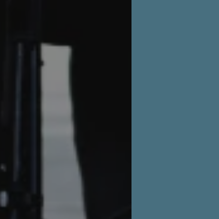
e cookies
Analytische cookies
Marketing cookies
Functionele cookies
che cookies zorgen ervoor dat de website werkt. Deze cookies worden altijd geplaatst
Provider
/
Domein
Vervaldatum
Omschrijving
ATA
5 maanden 4
Deze cookie wordt gebruikt om de t
YouTube
weken
gebruiker en privacykeuzes voor hun 
.youtube.com
te slaan. Het registreert gegevens o
bezoeker met betrekking tot verschil
instellingen, zodat hun voorkeuren 
toekomstige sessies.
Sessie
Bij het gebruik van Microsoft Azure a
Microsoft Corporation
inschakelen van load balancing, zorg
.www.vilansmagazine.nl
verzoeken van één bezoekersbrowsers
server in het cluster worden afgehan
cy
www.vilansmagazine.nl
Sessie
Deze cookie wordt gebruikt om gebru
te beheren, zodat gebruikersinterac
tijdens een surfsessie.
www.vilansmagazine.nl
Sessie
Deze cookie is waarschijnlijk geassoc
uitbalanceren van de lading om ervoo
bezoekerspagina verzoeken worden 
dezelfde server in elke surfsessie.
Sessie
Deze cookie wordt ingesteld door web
Microsoft Corporation