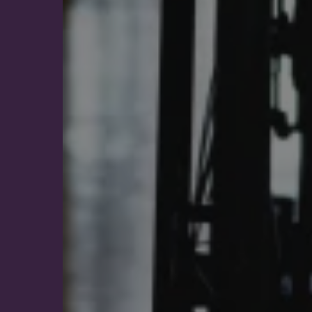
Noodzakelijk
Deze functionele en technis
uw privacy.
Naam
VISITOR_PRIVACY_METAD
ARRAffinitySameSite
Google Privacy Poli
UMB_SESSION
ASLBSACORS
ARRAffinity