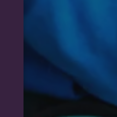
VISITOR_INFO1_LIVE
Go
.y