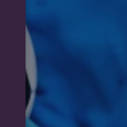
Deze functionele en technis
uw privacy.
Naam
VISITOR_PRIVACY_METAD
ARRAffinitySameSite
Google Privacy Poli
UMB_SESSION
ASLBSACORS
ARRAffinity