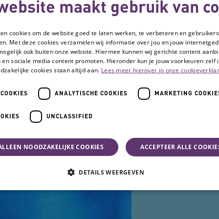
website maakt gebruik van co
i
ken cookies om de website goed te laten werken, te verbeteren en gebruikers
on
en. Met deze cookies verzamelen wij informatie over jou en jouw internetge
mogelijk ook buiten onze website. Hiermee kunnen wij gerichte content aanbi
 en sociale media content promoten. Hieronder kun je jouw voorkeuren zelf i
Som
dzakelijke cookies staan altijd aan.
Lees meer hierover in onze cookieverklar
 COOKIES
ANALYTISCHE COOKIES
MARKETING COOKIE
OOKIES
UNCLASSIFIED
ALLEEN NOODZAKELIJKE COOKIES
ACCEPTEER ALLE COOKIE
DETAILS WEERGEVEN
e cookies
Analytische cookies
Marketing cookies
Functionele cookies