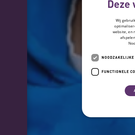
Deze 
Wij gebrui
optimaliser
website, en 
afspelen
Noo
NOODZAKELIJKE
FUNCTIONELE C
Noodzakelijk