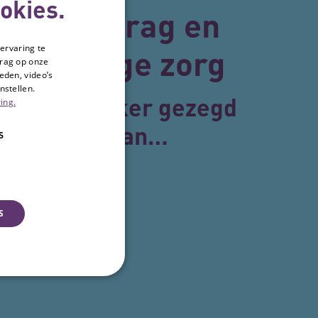
okies.
ntens gedrag en
ervaring te
vrijwillige zorg
drag op onze
eden, video’s
nstellen.
s makkelijker gezegd
ing.
dan gedaan…
S
S
Unclassified