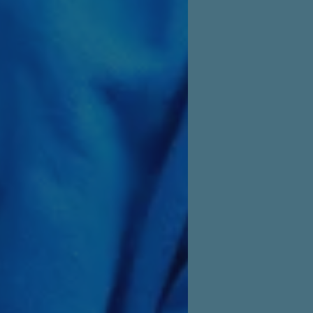
che cookies zorgen ervoor dat de website werkt. Deze cookies worden altijd geplaatst
Provider
/
Domein
Vervaldatum
Omschrijving
ATA
5 maanden 4
Deze cookie wordt gebruikt om de t
YouTube
weken
gebruiker en privacykeuzes voor hun 
.youtube.com
te slaan. Het registreert gegevens o
bezoeker met betrekking tot verschil
instellingen, zodat hun voorkeuren 
toekomstige sessies.
Sessie
Bij het gebruik van Microsoft Azure a
Microsoft Corporation
inschakelen van load balancing, zorg
.www.vilansmagazine.nl
verzoeken van één bezoekersbrowsers
server in het cluster worden afgehan
cy
www.vilansmagazine.nl
Sessie
Deze cookie wordt gebruikt om gebru
te beheren, zodat gebruikersinterac
tijdens een surfsessie.
www.vilansmagazine.nl
Sessie
Deze cookie is waarschijnlijk geassoc
uitbalanceren van de lading om ervoo
bezoekerspagina verzoeken worden 
dezelfde server in elke surfsessie.
Sessie
Deze cookie wordt ingesteld door web
Microsoft Corporation
Windows Azure-cloudplatform. Het w
.www.vilansmagazine.nl
taakverdeling om ervoor te zorgen d
bezoekerspagina's tijdens elke brows
server worden gerouteerd.