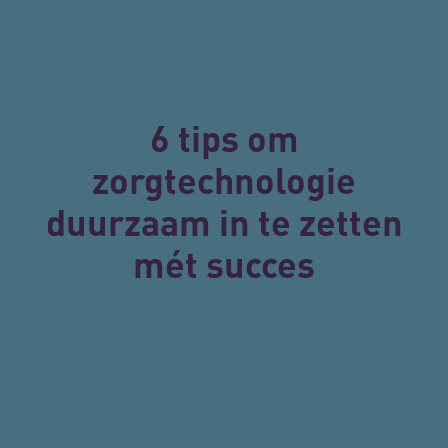
UMB_SESSION
www.vilansmagazine.nl
Se
6 tips om
zorgtechnologie
ASLBSACORS
www.vilansmagazine.nl
Se
duurzaam in te zetten
mét succes
ARRAffinity
Se
Microsoft Corporation
.www.vilansmagazine.nl