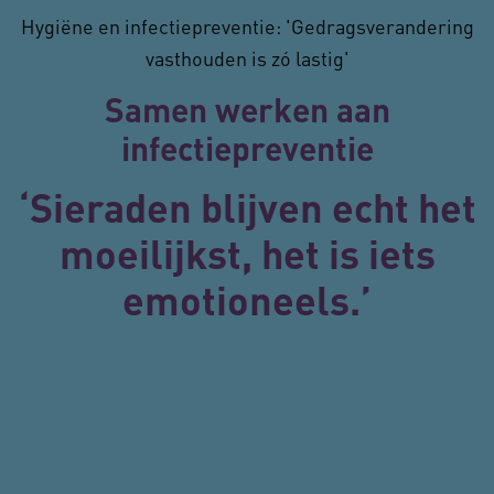
Hygiëne en infectiepreventie: 'Gedragsverandering
vasthouden is zó lastig'
Samen werken aan
infectiepreventie
‘Sieraden blijven echt het
ARRAffinitySameSite
Se
Microsoft Corporation
.www.vilansmagazine.nl
moeilijkst, het is iets
Google Privacy Policy
emotioneels.’
UMB_SESSION
www.vilansmagazine.nl
Se