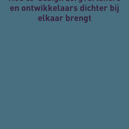
en ontwikkelaars dichter bij
elkaar brengt
ARRAffinity
Se
Microsoft Corporation
.www.vilansmagazine.nl
ASLBSA
www.vilansmagazine.nl
Se