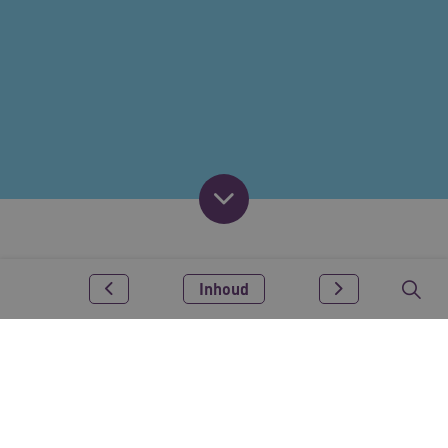
Inhoud
Gepubliceerd op: 01-11-2025
Digitale en hybride zorg beloven vaak tijdswinst,
ondersteuning van zorgmedewerkers of
zelfredzaamheid voor de cliënt. Maar hoe weet je