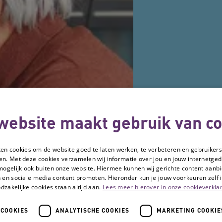
Br
website maakt gebruik van co
net
ken cookies om de website goed te laten werken, te verbeteren en gebruikers
en. Met deze cookies verzamelen wij informatie over jou en jouw internetge
mogelijk ook buiten onze website. Hiermee kunnen wij gerichte content aanbi
 en sociale media content promoten. Hieronder kun je jouw voorkeuren zelf i
Waa
dzakelijke cookies staan altijd aan.
Lees meer hierover in onze cookieverklar
 COOKIES
ANALYTISCHE COOKIES
MARKETING COOKIE